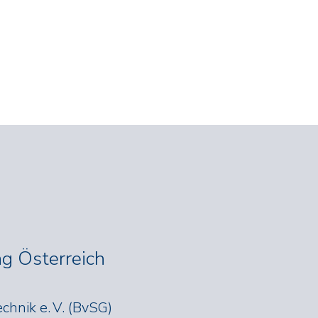
g Österreich
hnik e. V. (BvSG)