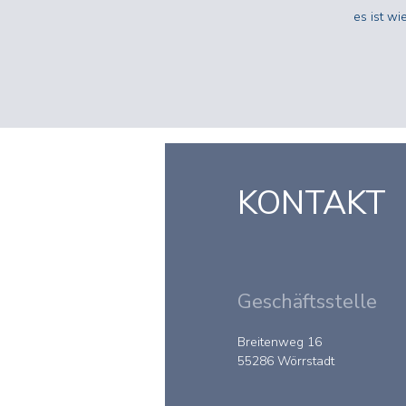
es ist wi
KONTAKT
Geschäftsstelle
Breitenweg 16
55286 Wörrstadt
© 2023 by BvSG e.V.