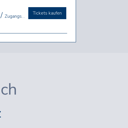
Tickets kaufen
/
Zugangsdaten werden rechtzeitig übermittelt
ich
z