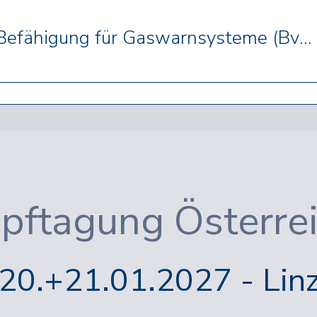
Short Training Pro: Befähigung für Gaswarnsysteme (BvSG Zertifiziert)
pftagung Österre
20.+21.01.2027 - Lin