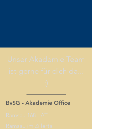
Unser Akademie Team
ist gerne für dich da...
:)
BvSG - Akademie Office
Ramsau 168 - AT
Ramsau im Zillertal