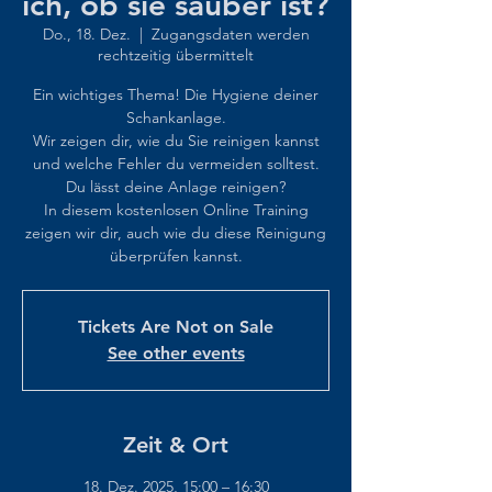
ich, ob sie sauber ist?
Do., 18. Dez.
  |  
Zugangsdaten werden
rechtzeitig übermittelt
Ein wichtiges Thema! Die Hygiene deiner
Schankanlage.
Wir zeigen dir, wie du Sie reinigen kannst
und welche Fehler du vermeiden solltest.
Du lässt deine Anlage reinigen?
In diesem kostenlosen Online Training
zeigen wir dir, auch wie du diese Reinigung
überprüfen kannst.
Tickets Are Not on Sale
See other events
Zeit & Ort
18. Dez. 2025, 15:00 – 16:30