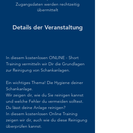
Zugangsdaten werden rechtzeitig
übermittelt
Details der Veranstaltung
In diesem kostenlosen ONLINE - Short 
Training vermitteln wir Dir die Grundlagen 
zur Reinigung von Schankanlagen.
Ein wichtiges Thema! Die Hygiene deiner 
Schankanlage.
Wir zeigen dir, wie du Sie reinigen kannst 
und welche Fehler du vermeiden solltest.
Du lässt deine Anlage reinigen?
In diesem kostenlosen Online Training 
zeigen wir dir, auch wie du diese Reinigung 
überprüfen kannst.