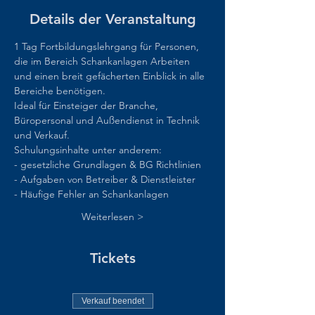
Details der Veranstaltung
1 Tag Fortbildungslehrgang für Personen, 
die im Bereich Schankanlagen Arbeiten 
und einen breit gefächerten Einblick in alle 
Bereiche benötigen.  
Ideal für Einsteiger der Branche, 
Büropersonal und Außendienst in Technik 
und Verkauf.  
Schulungsinhalte unter anderem:  
- gesetzliche Grundlagen & BG Richtlinien 
- Aufgaben von Betreiber & Dienstleister 
- Häufige Fehler an Schankanlagen 
Weiterlesen >
Tickets
Verkauf beendet