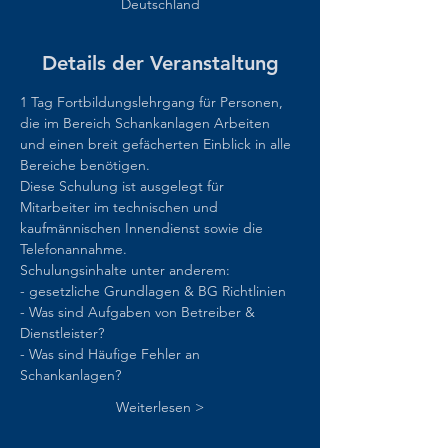
Deutschland
Details der Veranstaltung
1 Tag Fortbildungslehrgang für Personen, 
die im Bereich Schankanlagen Arbeiten 
und einen breit gefächerten Einblick in alle 
Bereiche benötigen. 
Diese Schulung ist ausgelegt für 
Mitarbeiter im technischen und 
kaufmännischen Innendienst sowie die 
Telefonannahme.  
Schulungsinhalte unter anderem:  
- gesetzliche Grundlagen & BG Richtlinien 
- Was sind Aufgaben von Betreiber & 
Dienstleister? 
- Was sind Häufige Fehler an 
Schankanlagen? 
Weiterlesen >