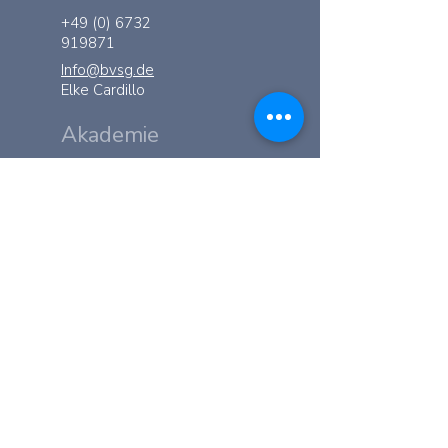
+49 (0) 6732
919871
Info@bvsg.de
Elke Cardillo
Akademie
Ramsau 168 - AT
6284
Ramsau im
Zillertal
KONTAKT
+43 (0) 664
8339512
Akademie@bvsg.de
Diana Peer