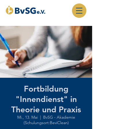
Fortbildung
"Innendienst" in
Theorie und Praxis
Mi., 13. Mai
  |  
BvSG - Akademie
(Schulungsort:BeviClean)