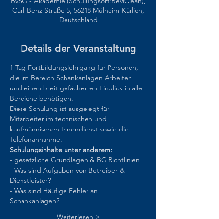
BvSG - Akademie (Schulungsort:BeviClean),
Carl-Benz-Straße 5, 56218 Mülheim-Kärlich,
Deutschland
Details der Veranstaltung
1 Tag Fortbildungslehrgang für Personen, 
die im Bereich Schankanlagen Arbeiten 
und einen breit gefächerten Einblick in alle 
Bereiche benötigen. 
Diese Schulung ist ausgelegt für 
Mitarbeiter im technischen und 
kaufmännischen Innendienst sowie die 
Telefonannahme.  
Schulungsinhalte unter anderem:  
- gesetzliche Grundlagen & BG Richtlinien 
- Was sind Aufgaben von Betreiber & 
Dienstleister? 
- Was sind Häufige Fehler an 
Schankanlagen? 
Weiterlesen >