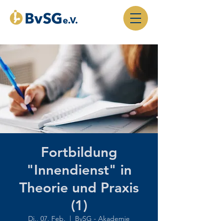
Fortbildung
"Innendienst" in
Theorie und Praxis
(1)
Di., 07. Feb.
  |  
BvSG - Akademie