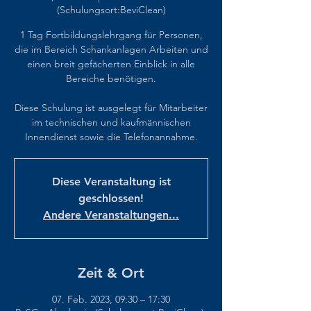
(Schulungsort:BeviClean)
1 Tag Fortbildungslehrgang für Personen,
die im Bereich Schankanlagen Arbeiten und
einen breit gefächerten Einblick in alle
Bereiche benötigen.
Diese Schulung ist ausgelegt für Mitarbeiter
im technischen und kaufmännischen
Innendienst sowie die Telefonannahme.
Diese Veranstaltung ist
geschlossen!
Andere Veranstaltungen...
Zeit & Ort
07. Feb. 2023, 09:30 – 17:30