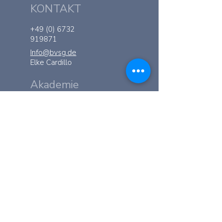
KONTAKT
+49 (0) 6732
919871
Info@bvsg.de
Elke Cardillo
Akademie
Ramsau 168 - AT
6284
Ramsau im
Zillertal
KONTAKT
+43 (0) 664
8339512
Akademie@bvsg.de