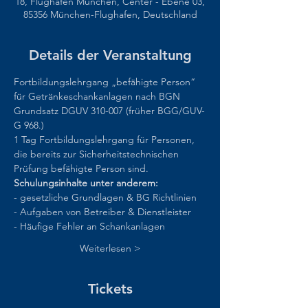
18, Flughafen München, Center - Ebene 03,
85356 München-Flughafen, Deutschland
Details der Veranstaltung
Fortbildungslehrgang „befähigte Person“ 
für Getränkeschankanlagen nach BGN 
Grundsatz DGUV 310-007 (früher BGG/GUV-
G 968.)
1 Tag Fortbildungslehrgang für Personen, 
die bereits zur Sicherheitstechnischen 
Prüfung befähigte Person sind.
Schulungsinhalte unter anderem:
- gesetzliche Grundlagen & BG Richtlinien
- Aufgaben von Betreiber & Dienstleister
- Häufige Fehler an Schankanlagen
Weiterlesen >
Tickets