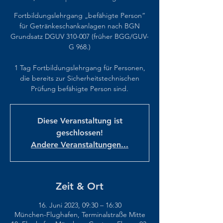
Fortbildungslehrgang „befähigte Person“
für Getränkeschankanlagen nach BGN
Grundsatz DGUV 310-007 (früher BGG/GUV-
G 968.)
1 Tag Fortbildungslehrgang für Personen,
die bereits zur Sicherheitstechnischen
Prüfung befähigte Person sind.
Diese Veranstaltung ist
geschlossen!
Andere Veranstaltungen...
Zeit & Ort
16. Juni 2023, 09:30 – 16:30
München-Flughafen, Terminalstraße Mitte