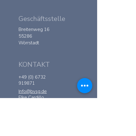
Geschäftsstelle
Breitenweg 16
55286
Wörrstadt
KONTAKT
+49 (0) 6732
919871
Info@bvsg.de
Elke Cardillo
Akademie
Ramsau 168 - AT
6284
Ramsau im