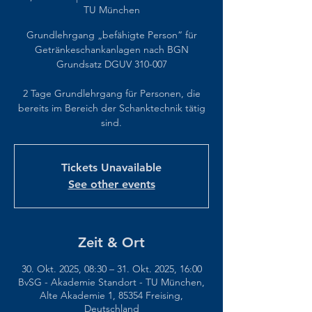
TU München
Grundlehrgang „befähigte Person“ für
Getränkeschankanlagen nach BGN
Grundsatz DGUV 310-007
2 Tage Grundlehrgang für Personen, die
bereits im Bereich der Schanktechnik tätig
sind.
Tickets Unavailable
See other events
Zeit & Ort
30. Okt. 2025, 08:30 – 31. Okt. 2025, 16:00
BvSG - Akademie Standort - TU München,
Alte Akademie 1, 85354 Freising,
Deutschland