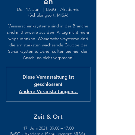
en
Do., 17. Juni
  |  
BvSG - Akademie
(Schulungsort: MISA)
Wasserschanksysteme sind in der Branche
sind mittlerweile aus dem Alltag nicht mehr
wegzudenken. Wasserschanksysteme sind
die am stärksten wachsende Gruppe der
Schanksysteme. Daher sollten Sie hier den
Anschluss nicht verpassen!
Diese Veranstaltung ist
geschlossen!
Andere Veranstaltungen...
Zeit & Ort
17. Juni 2021, 09:00 – 17:00
BvSG - Akademie (Schulungsort: MISA),