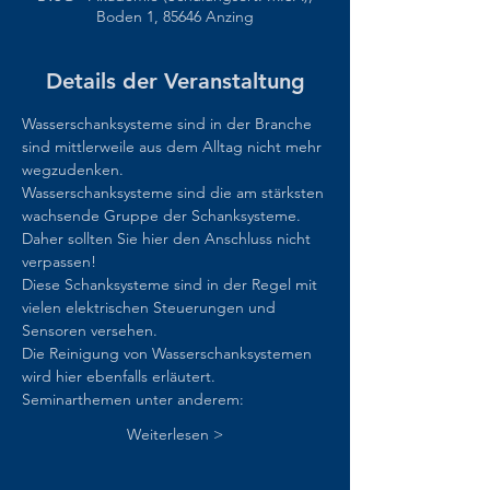
Boden 1, 85646 Anzing
Details der Veranstaltung
Wasserschanksysteme sind in der Branche 
sind mittlerweile aus dem Alltag nicht mehr 
wegzudenken. 
Wasserschanksysteme sind die am stärksten 
wachsende Gruppe der Schanksysteme. 
Daher sollten Sie hier den Anschluss nicht 
verpassen!
Diese Schanksysteme sind in der Regel mit 
vielen elektrischen Steuerungen und 
Sensoren versehen.
Die Reinigung von Wasserschanksystemen 
wird hier ebenfalls erläutert.
Seminarthemen unter anderem:
Weiterlesen >