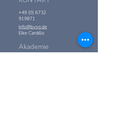
KONTAKT
+49 (0) 6732
919871
Info@bvsg.de
Elke Cardillo
Akademie
Ramsau 168 - AT
6284
Ramsau im
Zillertal
KONTAKT
+43 (0) 664
8339512
Akademie@bvsg.de
Diana Peer