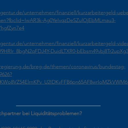
gentur.de/unternehmen/finanziell/kurzarbeitergeld-uebe
rmen?fbclid=IwAR3k-Ag0YeIvqzDeSZulOjEbMLmau3-
YhgfZyn7e4
gentur.de/unternehmen/finanziell/kurzarbeitergeld-vide
9HRIr_8bgN2qFDJ4Y-DuidLTXR0-bEbsm49vbj8Tr2upXg
regierung.de/breg-de/themen/coronavirus/bundestag-
29626?
HKWo8VZ54ElrnKPv_U2IDKvFFB6pn65AF8wrIoMZkVWM6
chpartner bei Liquiditätsproblemen?