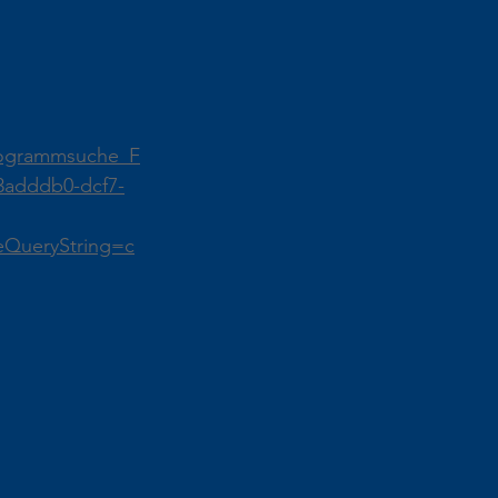
rogrammsuche_F
3adddb0-dcf7-
eQueryString=c