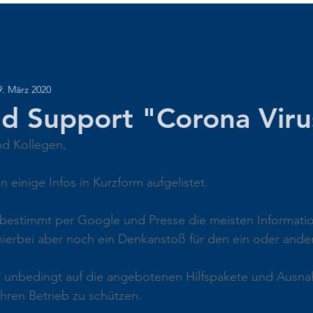
 Akademie
BvSG - Convention
Mitglieder
Power Hour
9. März 2020
nd Support "Corona Viru
nd Kollegen,
 einige Infos in Kurzform aufgelistet.
 bestimmt per Google und Presse die meisten Informatio
t hierbei aber noch ein Denkanstoß für den ein oder ande
 unbedingt auf die angebotenen Hilfspakete und Ausn
hren Betrieb zu schützen.