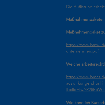
Die Auflistung erheb
Maßnahmenpakete  d
Maßnahmenpaket zur
https://www.bmwi.de
unternehmen.pdf
Welche arbeitsrecht
https://www.bmas.de
auswirkungen.html?
fbclid=IwAR28BdWf
Wie kann ich Kurzar