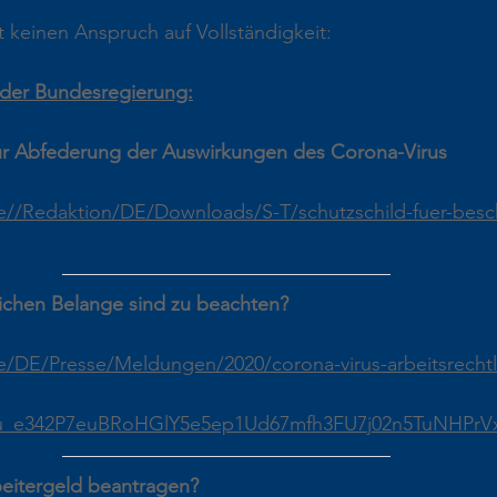
t keinen Anspruch auf Vollständigkeit:
er Bundesregierung:
 Abfederung der Auswirkungen des Corona-Virus
//Redaktion/DE/Downloads/S-T/schutzschild-fuer-besch
lichen Belange sind zu beachten?
/DE/Presse/Meldungen/2020/corona-virus-arbeitsrechtl
u_e342P7euBRoHGlY5e5ep1Ud67mfh3FU7j02n5TuNHPrV
beitergeld beantragen?