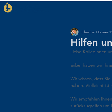
Home
Der Verband
Die
Christian Holzner
1
Hilfen u
Liebe Kolleginnen u
anbei haben wir Ihnen
Wir wissen, dass Sie
haben. Vielleicht is
Wir empfehlen Ihnen
zurückzugreifen um I