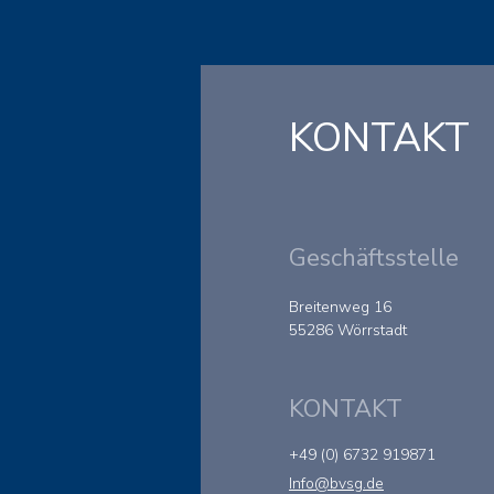
KONTAKT
Geschäftsstelle
Breitenweg 16
55286 Wörrstadt
© 2023 by BvSG e.V.
KONTAKT
+49 (0) 6732 919871
Info@bvsg.de