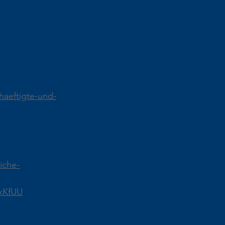
aeftigte-und-
iche-
xKfUU