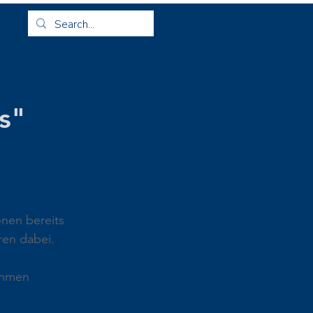
s"
nen bereits 
ren dabei.
ahmen 