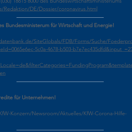
 (030) 18615 8000 des Bundeswirtschaftsministeriums
/Redaktion/DE/Dossier/coronavirus.html
es Bundesministerum für Wirtschaft und Energie!
rdatenbank.de/SiteGlobals/FDB/Forms/Suche/Foederp
rceId=0065e6ec-5c0a-4678-b503-b7e7ec435dfd&input_=2
ocale=de&filterCategories=FundingProgram&templat
en
redite für Unternehmen!
/KfW-Konzern/Newsroom/Aktuelles/KfW-Corona-Hilfe-