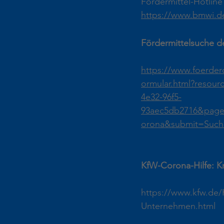
Fördermittel-Hotline
https://www.bmwi.de
Fördermittelsuche d
https://www.foerde
ormular.html?resou
4e32-96f5-
93aec5db2716&pageL
orona&submit=Such
KfW-Corona-Hilfe: K
https://www.kfw.de
Unternehmen.html