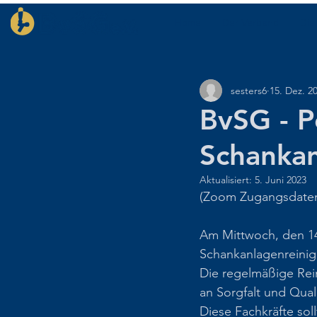
Home
Der Verband
Die
sesters6
15. Dez. 2
BvSG - P
Schankan
Aktualisiert:
5. Juni 2023
(Zoom Zugangsdaten 
Am Mittwoch, den 14
Schankanlagenreini
Die regelmäßige Rein
an Sorgfalt und Qual
Diese Fachkräfte sol