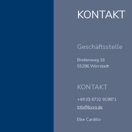
KONTAKT
Geschäftsstelle
Breitenweg 16
55286 Wörrstadt
© 2023 by BvSG e.V.
KONTAKT
+49 (0) 6732 919871
Info@bvsg.de
Elke Cardillo